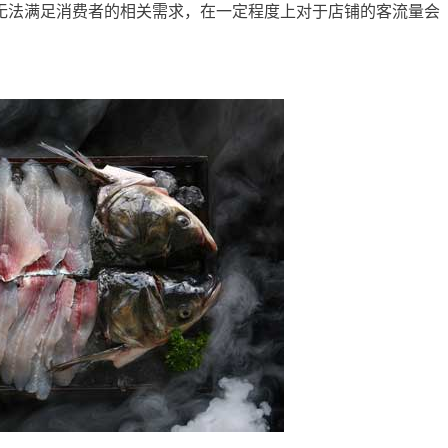
无法满足消费者的相关需求，在一定程度上对于店铺的客流量会