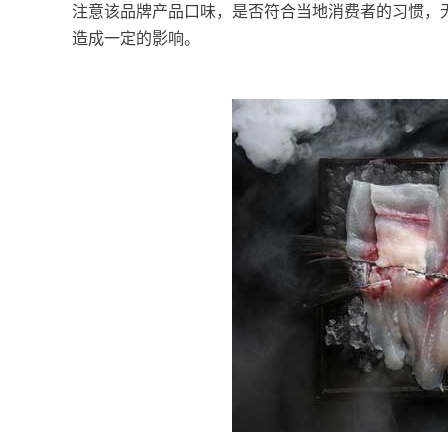
注意该品牌产品口味，是否符合当地消费者的习惯，
造成一定的影响。