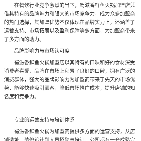
在餐饮行业竞争激烈的当下，
蜀滋香鲜鱼火锅加盟店
凭
借其特有的品牌魅力和强大的市场竞争力，成为众多加盟商
的热门选择，其加盟优势不仅体现在品牌实力上，还涵盖了
运营支持、市场拓展以及盈利保障等多方面，为加盟商带来
了多方面的助力。
品牌影响力与市场认可度
蜀滋香鲜鱼火锅加盟店以其特有的口味和好的食材深受
消费者喜爱，品牌在市场上积累了良好的口碑，拥有广泛的
消费群体，强大的品牌影响力为加盟商带来了先天的市场优
势，能够快速吸引顾客，降低市场推广成本，提升店铺的知
名度和竞争力。
专业的运营支持与培训体系
蜀滋香鲜鱼火锅为加盟商提供多方面的运营支持，从店
铺选址、装修设计到人员招聘与培训，公司都有一套成熟完