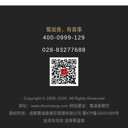
蜀滋香，有喜事
400-0999-129
028-83277688
Copyright © 2008~2026 All Rights Reserved
网址：www.shuzixiang.com
网站建设：蜀滋香餐饮
版权所有：成都蜀滋香餐饮管理有限公司
蜀ICP备15031589号
投资有风险 选择需谨慎