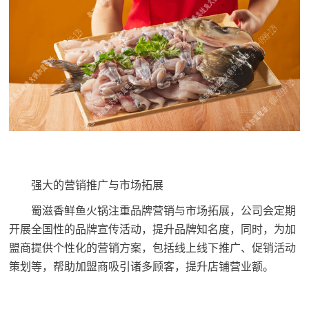
强大的营销推广与市场拓展
蜀滋香鲜鱼火锅注重品牌营销与市场拓展，公司会定期
开展全国性的品牌宣传活动，提升品牌知名度，同时，为加
盟商提供个性化的营销方案，包括线上线下推广、促销活动
策划等，帮助加盟商吸引诸多顾客，提升店铺营业额。