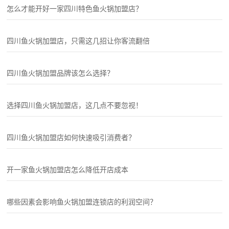
怎么才能开好一家四川特色鱼火锅加盟店？
四川鱼火锅加盟店，只需这几招让你客流翻倍
四川鱼火锅加盟品牌该怎么选择？
选择四川鱼火锅加盟店，这几点不要忽视！
四川鱼火锅加盟店如何快速吸引消费者？
开一家鱼火锅加盟店怎么降低开店成本
哪些因素会影响鱼火锅加盟连锁店的利润空间？