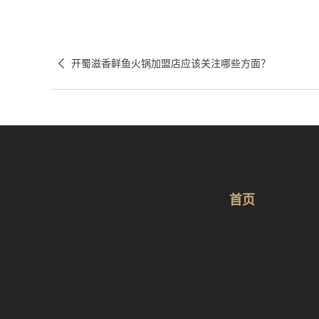

开蜀滋香鲜鱼火锅加盟店应该关注哪些方面？
首页