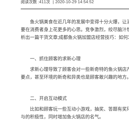
阅读次数 :411次
|
2020-10-29 14:54:52
鱼火锅美食在近几年的发展中变得十分火爆，让消
要在消费者身上花更多的心思。竞争激烈，绞尽脑汁
析出一篇干货文章;成都鱼火锅加盟店经营技巧：如何
一、抓住顾客的求新心理
求新心理导致了顾客会对一些新奇特的鱼火锅店产
要点，甚至环境的新奇和异类也是顾客敢兴趣的地方
二、开启互动模式
比如和顾客玩一些互动小游戏，抽奖、答题有奖环
与的积极性，同时增加鱼火锅店的名气。