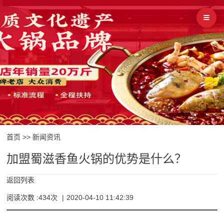
首页
>>
新闻资讯
加盟蜀滋香鱼火锅的优势是什么？
返回列表
阅读次数 :434次
|
2020-04-10 11:42:39