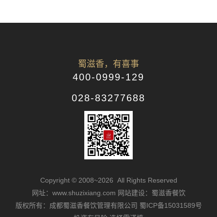
蜀滋香，有喜事
400-0999-129
028-83277688
Copyright © 2008~2026 All Rights Reserved
网址：www.shuzixiang.com
网站建设：蜀滋香餐饮
版权所有：成都蜀滋香餐饮管理有限公司
蜀ICP备15031589号