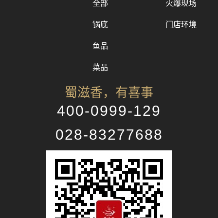
全部
火爆现场
锅底
门店环境
鱼品
菜品
蜀滋香，有喜事
400-0999-129
028-83277688