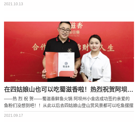
的愿望居然这么快就实现啦！前段时间北京环球影城开放的时候喜宝
2021.10.13
就在感叹什么时候咱们蜀滋香可···
在四姑娘山也可以吃蜀滋香啦！热烈祝贺阿坝州小金店，成功签约！
——热 烈 祝 贺——蜀滋香鲜鱼火锅 阿坝州小金店成功签约亲爱的
鱼粉们没想到吧！！从此以后去四姑娘山登山赏风景都可以吃鱼摆摆
咯~蜀滋香开在这么美丽的地方喜宝都忍不住要给自己鼓掌想象一下
2021.09.17
坐在蜀滋香吃鱼抬头就能把美景尽收眼底简直控制不住的要尖叫···