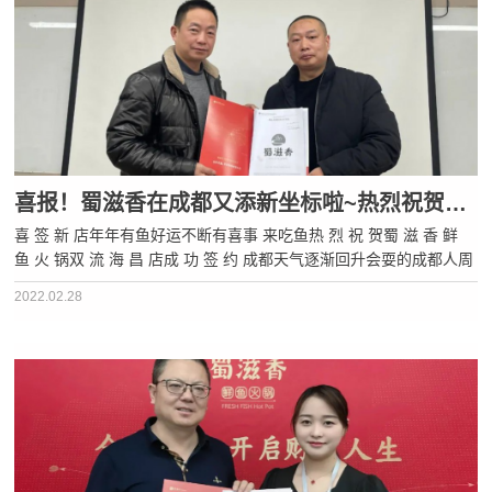
喜报！蜀滋香在成都又添新坐标啦~热烈祝贺双流海昌店，成功签约！
喜 签 新 店年年有鱼好运不断有喜事 来吃鱼热 烈 祝 贺蜀 滋 香 鲜
鱼 火 锅双 流 海 昌 店成 功 签 约 成都天气逐渐回升会耍的成都人周
末必打卡的地方海昌路绝对拥有姓名毕竟这里藏着太多好玩好吃的了
2022.02.28
~坐拥西南zui大海洋公园的这里不仅可以看到海洋首席···