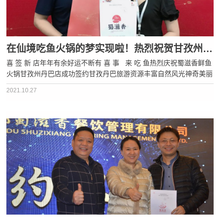
在仙境吃鱼火锅的梦实现啦！热烈祝贺甘孜州丹巴店，成功签约！
喜 签 新 店年年有余好运不断有 喜 事 来 吃 鱼热烈庆祝蜀滋香鲜鱼
火锅甘孜州丹巴店成功签约甘孜丹巴旅游资源丰富自然风光神奇美丽
是无数人为之向往的地方“天然盆景”、党岭风光集雪山、森林、海
2021.10.27
子、温泉、草甸于一体墨尔多神山纳山、水、林、崖···