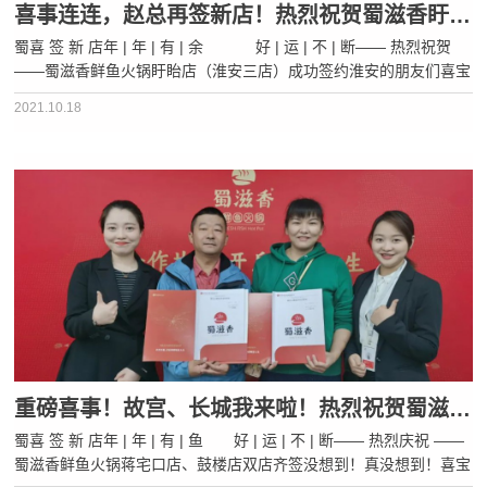
喜事连连，赵总再签新店！热烈祝贺蜀滋香盱眙店（淮安三店）成功签约！
蜀喜 签 新 店年 | 年 | 有 | 余 好 | 运 | 不 | 断—— 热烈祝贺
——蜀滋香鲜鱼火锅盱眙店（淮安三店）成功签约淮安的朋友们喜宝
经常听你们说金湖一店、金湖二店人气太爆棚了经常去吃鱼都要提前
2021.10.18
预约去晚了还要排队···
重磅喜事！故宫、长城我来啦！热烈祝贺蜀滋香北京蒋宅口店、鼓楼店两店齐签！
蜀喜 签 新 店年 | 年 | 有 | 鱼 好 | 运 | 不 | 断—— 热烈庆祝 ——
蜀滋香鲜鱼火锅蒋宅口店、鼓楼店双店齐签没想到！真没想到！喜宝