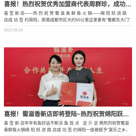
喜报！热烈祝贺优秀加盟商代表周群珍，成功签约第7家加盟店！
喜 签 新 店——热 烈 祝 贺 蜀 滋 香 鲜 鱼 火 锅——绵 阳 跃 进 路
店成 功 签 约简阳，距离成都市区大约50公里这里素有“蜀都东大门”
的美誉有着2000多年的悠久历史因此人文历史景点众多有张飞营、
2022.09.20
阿斗读书台等人文历史景点也有丹景山、三岔湖、五凤山等自···
喜报！蜀滋香新店即将登陆~热烈祝贺绵阳跃进路店，成功签约！
喜 签 新 店年年有鱼好运不断活 鱼 现 点 足 斤 足 两热烈祝贺蜀滋
香鲜鱼火锅绵 阳 跃 进 路 店成 功 签 约绵阳一座被赋予“富乐之乡、