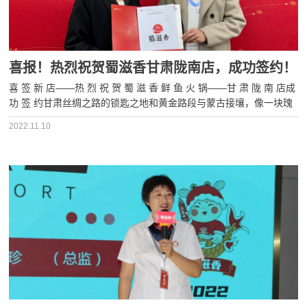
喜报！热烈祝贺蜀滋香甘肃陇南店，成功签约！
喜 签 新 店——热 烈 祝 贺 蜀 滋 香 鲜 鱼 火 锅——甘 肃 陇 南 店成
功 签 约甘肃丝绸之路的锁匙之地和黄金路段与蒙古接壤，像一块瑰
丽的宝玉这里历史悠久，地域辽阔，风景秀美从人文历史到自然景
2022.11.10
观，都可以在甘肃找到甘肃一直藏着一块宝藏之地——它就是···