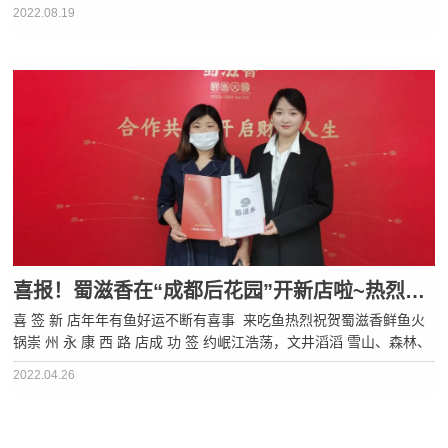
西部硅谷”美誉的地方这里有越王楼、窦圌山李白故里、王朗自然保
2022.08.19
护区……不管是人文景观还是自然景观都非常丰···
喜报！蜀滋香在“成都后花园”开新店啦~热烈祝贺崇州永康西路店，成功签约！
喜 签 新 店年年有鱼好运不断有喜事 来吃鱼热烈祝贺蜀滋香鲜鱼火
锅崇 州 永 康 西 路 店成 功 签 约岷江浩荡，文井滔滔 雪山、森林、
湿地、古镇、林盘自然的造化，历史的积淀孕育出蜀中之蜀、蜀门重
2022.04.26
镇这，就是崇州这里，是不出远门也能玩得尽兴的地···