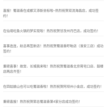
喜报！蜀滋香在成都又添新坐标啦~热烈祝贺双流海昌店，成功签
约！
在仙境吃鱼火锅的梦实现啦！热烈祝贺甘孜州丹巴店，成功签约！
喜事连连，赵总再签新店！热烈祝贺蜀滋香盱眙店（淮安三店）成功
签约！
重磅喜事！故宫、长城我来啦！热烈祝贺蜀滋香北京蒋宅口店、鼓楼
店两店齐签！
在四姑娘山也可以吃蜀滋香啦！热烈祝贺阿坝州小金店，成功签约！
重磅喜报！热烈祝贺郭总蜀滋香第4家分店成功签约！