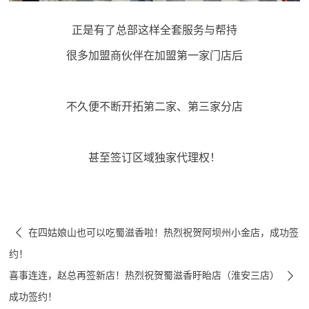
正是有了总部这样全套服务与帮持
很多加盟商伙伴在加盟第一家门店后
不久便不断开拓第二家、第三家分店
甚至签订区域独家代理权！

在四姑娘山也可以吃蜀滋香啦！热烈祝贺阿坝州小金店，成功签
约！

喜事连连，赵总再签新店！热烈祝贺蜀滋香盱眙店（淮安三店）
成功签约！