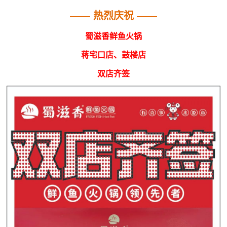
—— 热烈庆祝 ——
蜀滋香鲜鱼火锅
蒋宅口店、鼓楼店
双店齐签