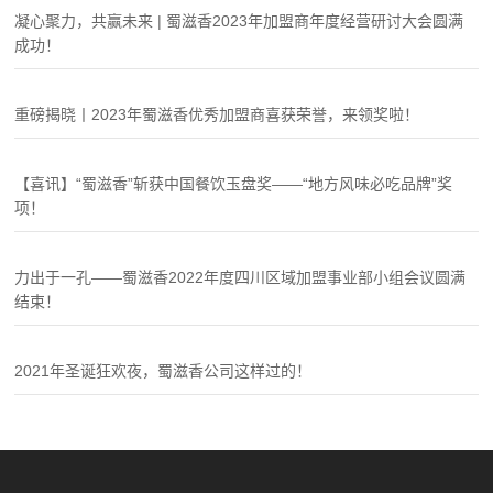
凝心聚力，共赢未来 | 蜀滋香2023年加盟商年度经营研讨大会圆满
成功！
重磅揭晓丨2023年蜀滋香优秀加盟商喜获荣誉，来领奖啦！
【喜讯】“蜀滋香”斩获中国餐饮玉盘奖——“地方风味必吃品牌”奖
项！
力出于一孔——蜀滋香2022年度四川区域加盟事业部小组会议圆满
结束！
2021年圣诞狂欢夜，蜀滋香公司这样过的！