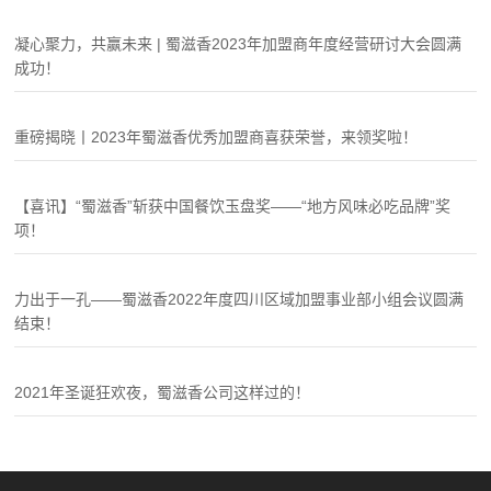
凝心聚力，共赢未来 | 蜀滋香2023年加盟商年度经营研讨大会圆满
成功！
重磅揭晓丨2023年蜀滋香优秀加盟商喜获荣誉，来领奖啦！
【喜讯】“蜀滋香”斩获中国餐饮玉盘奖——“地方风味必吃品牌”奖
项！
力出于一孔——蜀滋香2022年度四川区域加盟事业部小组会议圆满
结束！
2021年圣诞狂欢夜，蜀滋香公司这样过的！