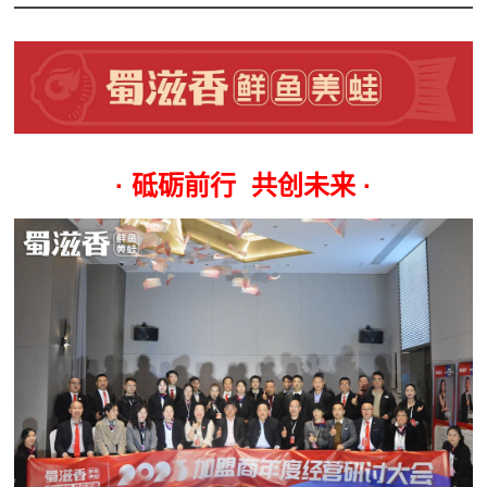
· 砥砺前行 共创未来 ·