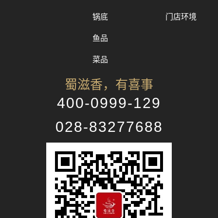
锅底
门店环境
鱼品
菜品
蜀滋香，有喜事
400-0999-129
028-83277688