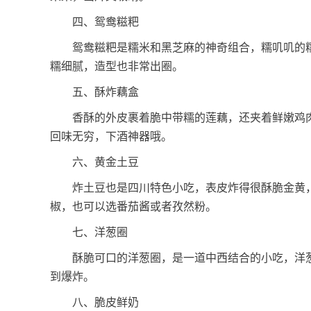
四、鸳鸯糍粑
鸳鸯糍粑是糯米和黑芝麻的神奇组合，糯叽叽的糯
糯细腻，造型也非常出圈。
五、酥炸藕盒
香酥的外皮裹着脆中带糯的莲藕，还夹着鲜嫩鸡肉
回味无穷，下酒神器哦。
六、黄金土豆
炸土豆也是四川特色小吃，表皮炸得很酥脆金黄，
椒，也可以选番茄酱或者孜然粉。
七、洋葱圈
酥脆可口的洋葱圈，是一道中西结合的小吃，洋葱
到爆炸。
八、脆皮鲜奶