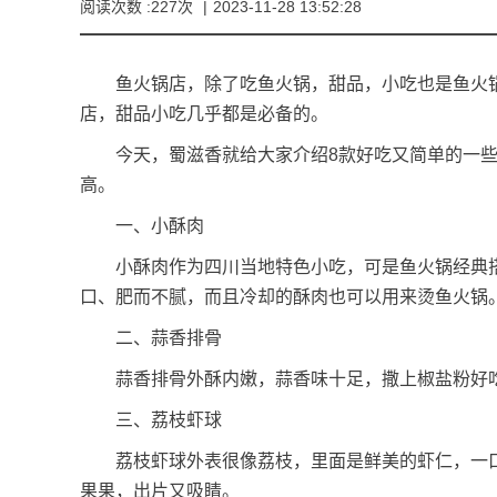
阅读次数 :227次
|
2023-11-28 13:52:28
鱼火锅店，除了吃鱼火锅，甜品，小吃也是鱼火锅
店，甜品小吃几乎都是必备的。
今天，蜀滋香就给大家介绍8款好吃又简单的一些
高。
一、小酥肉
小酥肉作为四川当地特色小吃，可是鱼火锅经典搭
口、肥而不腻，而且冷却的酥肉也可以用来烫鱼火锅
二、蒜香排骨
蒜香排骨外酥内嫩，蒜香味十足，撒上椒盐粉好吃
三、荔枝虾球
荔枝虾球外表很像荔枝，里面是鲜美的虾仁，一口
果果，出片又吸睛。