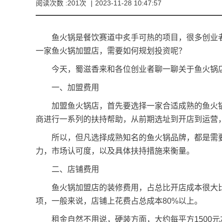
阅读次数 :201次
|
2023-11-28 10:47:57
鱼火锅是餐饮赛道中炙手可热的项目，很多创业者
一家
鱼火锅加盟店
，需要如何规划投资呢？
今天，蜀滋香来和各位创业者聊一聊关于鱼火锅店
一、加盟费用
加盟鱼火锅店，首先要选择一家合适成熟的鱼火锅
商进行一系列的扶持帮助，从前期选址到开店到运营
所以，但凡选择成熟知名的鱼火锅品牌，都是需要
力，市场认可度，以及具体扶持措施来衡量。
二、店铺费用
鱼火锅加盟店的装修费用，占总比开店成本很大比
项，一般来说，店铺上花费占总成本80%以上。
租金自然不用说，硬装方面，大约每平方1500元