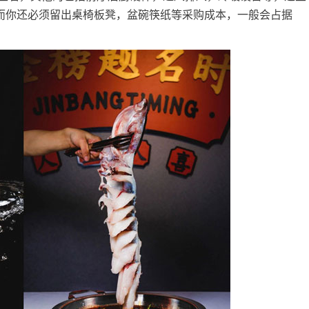
，而你还必须留出桌椅板凳，盆碗筷纸等采购成本，一般会占据