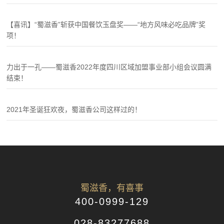
【喜讯】“蜀滋香”斩获中国餐饮玉盘奖——“地方风味必吃品牌”奖
项！
力出于一孔——蜀滋香2022年度四川区域加盟事业部小组会议圆满
结束！
2021年圣诞狂欢夜，蜀滋香公司这样过的！
蜀滋香，有喜事
400-0999-129
028-83277688