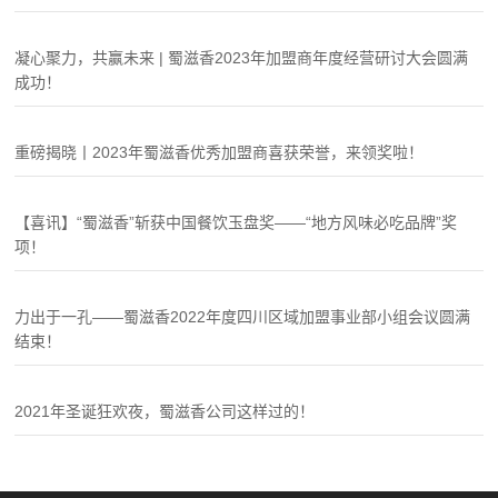
凝心聚力，共赢未来 | 蜀滋香2023年加盟商年度经营研讨大会圆满
成功！
重磅揭晓丨2023年蜀滋香优秀加盟商喜获荣誉，来领奖啦！
【喜讯】“蜀滋香”斩获中国餐饮玉盘奖——“地方风味必吃品牌”奖
项！
力出于一孔——蜀滋香2022年度四川区域加盟事业部小组会议圆满
结束！
2021年圣诞狂欢夜，蜀滋香公司这样过的！