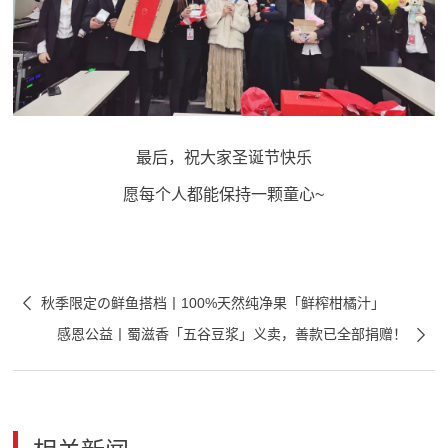
最后，祝大家圣诞节快乐
愿每个人都能保持一颗童心~

秋季限定の鲜鱼搭档丨100%天然纯净果「鲜榨柑橘汁」

感恩公益丨蜀滋香「五谷豆浆」义卖，善款已全部捐赠！