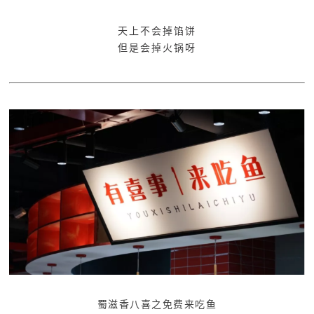
天上不会掉馅饼
但是会掉火锅呀
蜀滋香八喜之免费来吃鱼