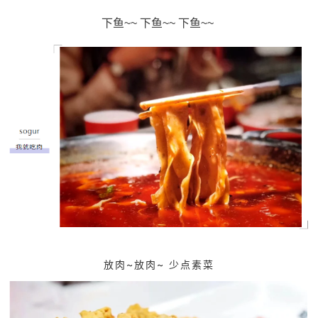
下鱼~~
下鱼~~
下鱼~~
放肉~放肉~
少点素菜