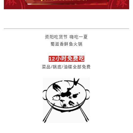
资阳吃货节 嗨吃一夏
蜀滋香鲜鱼火锅
12小时免费吃
菜品/锅底/油碟全部免费