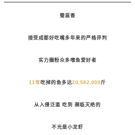
蜀滋香
接受成都好吃嘴多年来的严格评判
实力圈粉众多嗜鱼爱好者
11年
吃掉的鱼多达
20,592,000
斤
从入侵泛滥 吃到 濒临灭绝的
不光是小龙虾