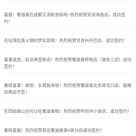
喜报！蜀滋香在成都又添新坐标啦~热烈祝贺双流海昌店，成功签
约！
在仙境吃鱼火锅的梦实现啦！热烈祝贺甘孜州丹巴店，成功签约！
喜事连连，赵总再签新店！热烈祝贺蜀滋香盱眙店（淮安三店）成功
签约！
重磅喜事！故宫、长城我来啦！热烈祝贺蜀滋香北京蒋宅口店、鼓楼
店两店齐签！
在四姑娘山也可以吃蜀滋香啦！热烈祝贺阿坝州小金店，成功签约！
重磅喜报！热烈祝贺郭总蜀滋香第4家分店成功签约！