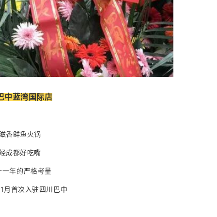
巴中蓝湾国际店
滋香鲜鱼火锅
经成都好吃嘴
十一年的严格考量
年11月首次入驻四川巴中