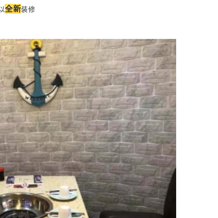
全新
以
装修