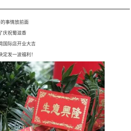
要的事情放前面
了庆祝蜀滋香
湾国际店开业大吉
决定发一波福利！