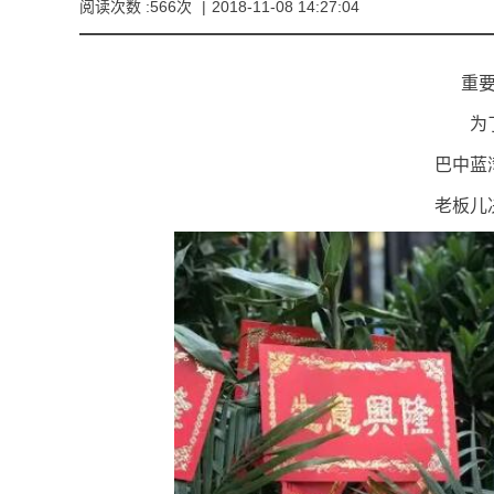
阅读次数 :566次
|
2018-11-08 14:27:04
重
为
巴中蓝
老板儿