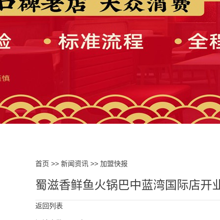
首页
>>
新闻资讯
>>
加盟快报
蜀滋香鲜鱼火锅巴中蓝湾国际店开
返回列表