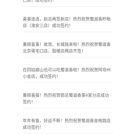
巴店，成功签约！
喜事连连，赵总再签新店！热烈祝贺蜀滋香盱眙
店（淮安三店）成功签约！
重磅喜事！故宫、长城我来啦！热烈祝贺蜀滋香
北京蒋宅口店、鼓楼店两店齐签！
在四姑娘山也可以吃蜀滋香啦！热烈祝贺阿坝州
小金店，成功签约！
重磅喜报！热烈祝贺郭总蜀滋香第4家分店成功
签约！
年年有鱼，好运不断！热烈祝贺蜀滋香金桉路店
成功签约！