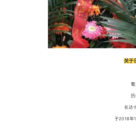
关于
蜀
历
长达
于2018