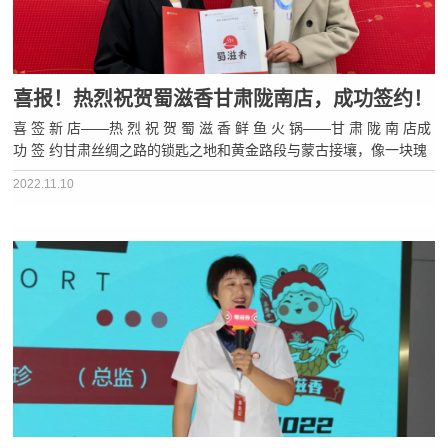
喜报！热烈祝贺蜀滋香甘肃陇南店，成功签约！
喜 签 新 店——热 烈 祝 贺 蜀 滋 香 鲜 鱼 火 锅——甘 肃 陇 南 店成
功 签 约甘肃丝绸之路的锁匙之地和黄金路段与蒙古接壤，像一块瑰
丽的宝玉这里历史悠久，地域辽阔，风景秀美从人文历史到自然景
2022.11.10
观，都可以在甘肃找到甘肃一直藏着一块宝藏之地——它就是···