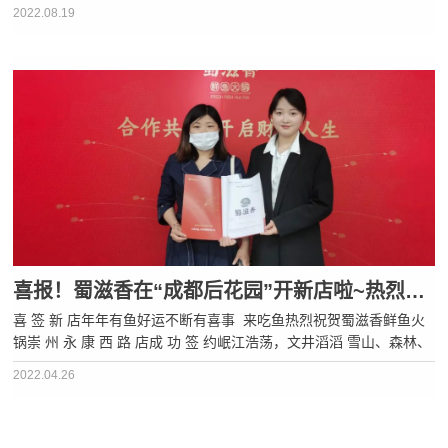
西部硅谷”美誉的地方这里有越王楼、窦圌山李白故里、王朗自然保
2022.08.19
护区……不管是人文景观还是自然景观都非常丰···
喜报！蜀滋香在“成都后花园”开新店啦~热烈祝贺崇州永康西路店，成功签约！
喜 签 新 店年年有鱼好运不断有喜事 来吃鱼热烈祝贺蜀滋香鲜鱼火
锅崇 州 永 康 西 路 店成 功 签 约岷江浩荡，文井滔滔 雪山、森林、
湿地、古镇、林盘自然的造化，历史的积淀孕育出蜀中之蜀、蜀门重
2022.04.26
镇这，就是崇州这里，是不出远门也能玩得尽兴的地···