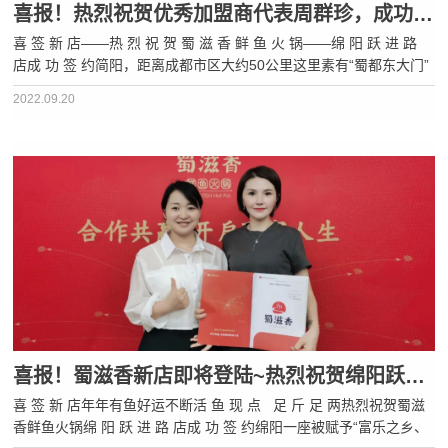
喜报！热烈祝贺优秀加盟商代表周群珍，成功签约第7家加盟店！
喜 签 新 店——热 烈 祝 贺 蜀 滋 香 鲜 鱼 火 锅——绵 阳 跃 进 路
店成 功 签 约简阳，距离成都市区大约50公里这里素有“蜀都东大门”
的美誉有着2000多年的悠久历史因此人文历史景点众多有张飞营、
2022.09.20
阿斗读书台等人文历史景点也有丹景山、三岔湖、五凤山等自···
喜报！蜀滋香新店即将登陆~热烈祝贺绵阳跃进路店，成功签约！
喜 签 新 店年年有鱼好运不断活 鱼 现 点 足 斤 足 两热烈祝贺蜀滋
香鲜鱼火锅绵 阳 跃 进 路 店成 功 签 约绵阳一座被赋予“富乐之乡、