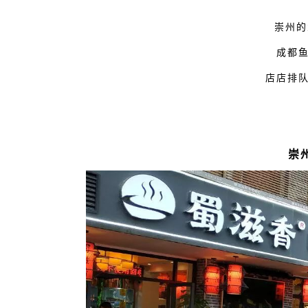
崇州的
成都
店店排
崇