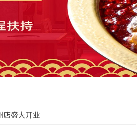
崇州店盛大开业