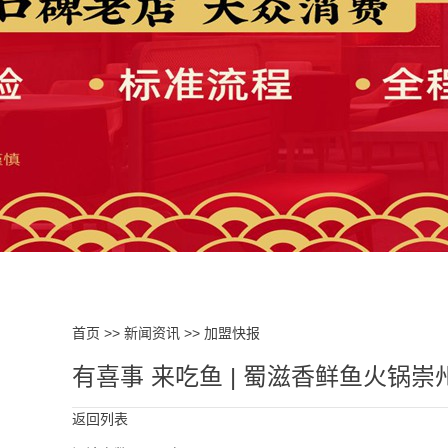
首页
>>
新闻资讯
>>
加盟快报
有喜事 来吃鱼 | 蜀滋香鲜鱼火锅
返回列表