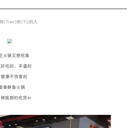
(Tiao)别(Ti)的人
吃火锅又想吃鱼
吃好吃的、丰盛的
要健康不伤胃的
滋香鲜鱼火锅
种挑剔的吃货er