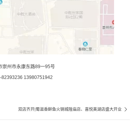
市崇州市永康东路89一95号
2393236 13980751942

双店齐开|蜀滋香鲜鱼火锅城隍庙店、喜悦美湖店盛大开业