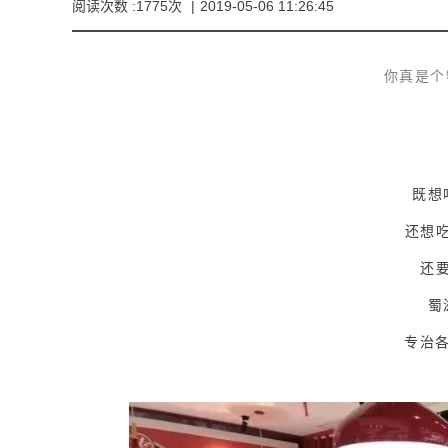
阅读次数 :1775次
|
2019-05-06 11:26:45
你真是个特
既想
还想
还
蜀
专治各