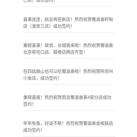
巴店，成功签约！
喜事连连，赵总再签新店！热烈祝贺蜀滋香盱眙
店（淮安三店）成功签约！
重磅喜事！故宫、长城我来啦！热烈祝贺蜀滋香
北京蒋宅口店、鼓楼店两店齐签！
在四姑娘山也可以吃蜀滋香啦！热烈祝贺阿坝州
小金店，成功签约！
重磅喜报！热烈祝贺郭总蜀滋香第4家分店成功
签约！
年年有鱼，好运不断！热烈祝贺蜀滋香金桉路店
成功签约！