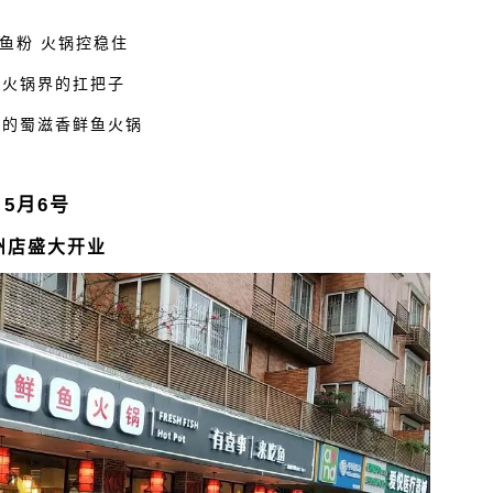
鱼粉 火锅控稳住
鱼火锅界的扛把子
队的蜀滋香鲜鱼火锅
5月6号
州店盛大开业