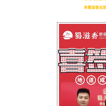
来蜀滋香总