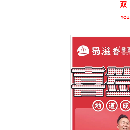
双
YOU