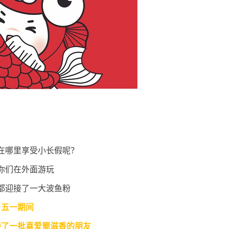
在哪里享受小长假呢？
你们在外面游玩
都迎接了一大波鱼粉
五一期间
待了一批喜爱蜀滋香的朋友