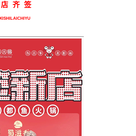
 店 齐 签
XISHILAICHIYU