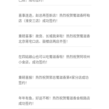
巴店，成功签约！
喜事连连，赵总再签新店！热烈祝贺蜀滋香盱眙
店（淮安三店）成功签约！
重磅喜事！故宫、长城我来啦！热烈祝贺蜀滋香
北京蒋宅口店、鼓楼店两店齐签！
在四姑娘山也可以吃蜀滋香啦！热烈祝贺阿坝州
小金店，成功签约！
重磅喜报！热烈祝贺郭总蜀滋香第4家分店成功
签约！
年年有鱼，好运不断！热烈祝贺蜀滋香金桉路店
成功签约！