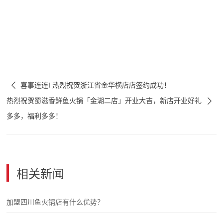

喜事连连I 热烈祝贺浙江省金华横店店签约成功！

热烈祝贺蜀滋香鲜鱼火锅「金湖二店」开业大吉，新店开业好礼
多多，福利多多！
相关新闻
加盟四川鱼火锅店有什么优势？