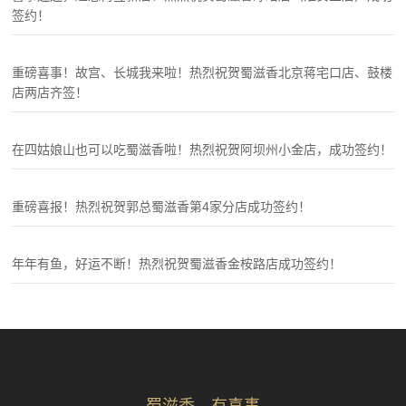
签约！
重磅喜事！故宫、长城我来啦！热烈祝贺蜀滋香北京蒋宅口店、鼓楼
店两店齐签！
在四姑娘山也可以吃蜀滋香啦！热烈祝贺阿坝州小金店，成功签约！
重磅喜报！热烈祝贺郭总蜀滋香第4家分店成功签约！
年年有鱼，好运不断！热烈祝贺蜀滋香金桉路店成功签约！