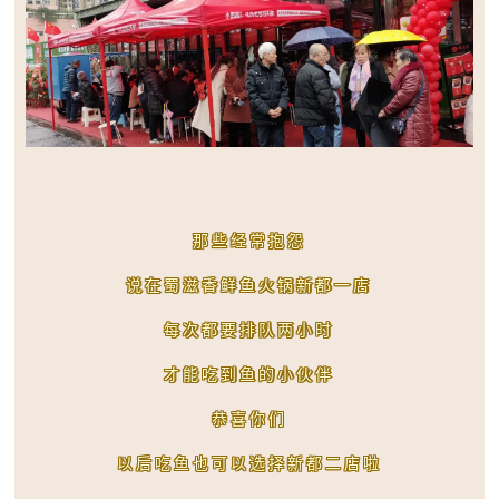
那些经常抱怨
说在蜀滋香鲜鱼火锅新都一店
每次都要排队两小时
才能吃到鱼的小伙伴
恭喜你们
以后吃鱼也可以选择新都二店啦