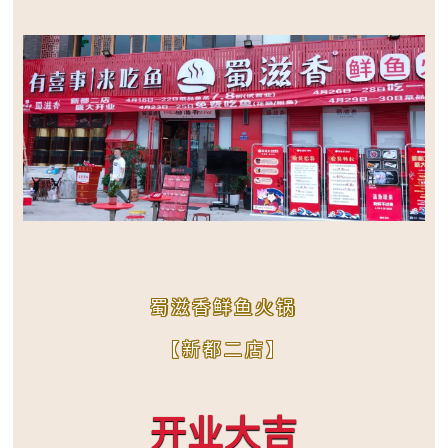
蜀滋香鲜鱼火锅
【新都二店】
开业大吉