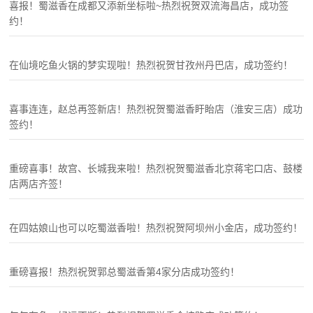
喜报！蜀滋香在成都又添新坐标啦~热烈祝贺双流海昌店，成功签
约！
在仙境吃鱼火锅的梦实现啦！热烈祝贺甘孜州丹巴店，成功签约！
喜事连连，赵总再签新店！热烈祝贺蜀滋香盱眙店（淮安三店）成功
签约！
重磅喜事！故宫、长城我来啦！热烈祝贺蜀滋香北京蒋宅口店、鼓楼
店两店齐签！
在四姑娘山也可以吃蜀滋香啦！热烈祝贺阿坝州小金店，成功签约！
重磅喜报！热烈祝贺郭总蜀滋香第4家分店成功签约！