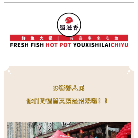
@新都人民
你们的福音又双叒叕来啦！！