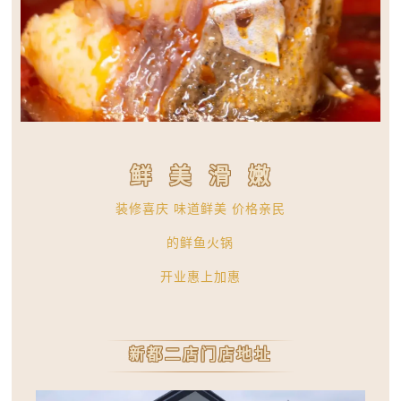
鲜美滑嫩
装修喜庆 味道鲜美 价格亲民
的鲜鱼火锅
开业惠上加惠
新都二店门店地址