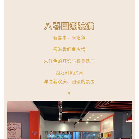
八喜国潮装潢
有喜事，来吃鱼
蜀滋香鲜鱼火锅
朱红色的灯饰与餐具器皿
四处可见的喜
洋溢着欢庆、团聚的氛围
▼