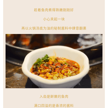
趁着鱼肉煮得熟嫩刚刚好
小心夹起一块
再以火锅汤底为油的秘制酱料中肆意翻裹
入齿是鲜嫩的鱼肉
满口四溢的是香浓的酱料