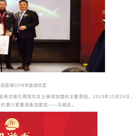
店获得2019年度绩优奖
再次吸引周琼珍女士继续加盟的主要原因。2019年12月24日，
签约第六家蜀滋香加盟店——马超店。