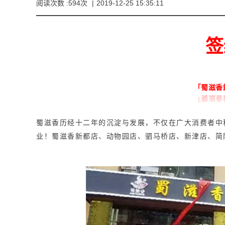
阅读次数 :594次
|
2019-12-25 15:35:11
签
「蜀滋香
蜀滋香历经十二年的沉淀与发展，不仅在广大消费者中
业！
蜀滋香新都店、动物园店、驷马桥店、新津店、简