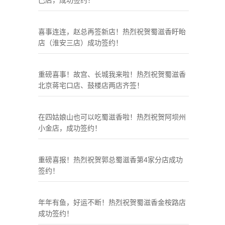
巴店，成功签约！
喜事连连，赵总再签新店！热烈祝贺蜀滋香盱眙
店（淮安三店）成功签约！
重磅喜事！故宫、长城我来啦！热烈祝贺蜀滋香
北京蒋宅口店、鼓楼店两店齐签！
在四姑娘山也可以吃蜀滋香啦！热烈祝贺阿坝州
小金店，成功签约！
重磅喜报！热烈祝贺郭总蜀滋香第4家分店成功
签约！
年年有鱼，好运不断！热烈祝贺蜀滋香金桉路店
成功签约！