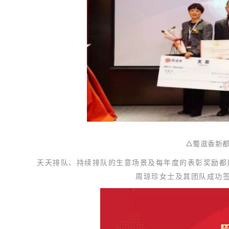
△蜀滋香新都
天天排队、持续排队的生意场景及每年度的表彰奖励都是
周琼珍女
士
及其团队成功