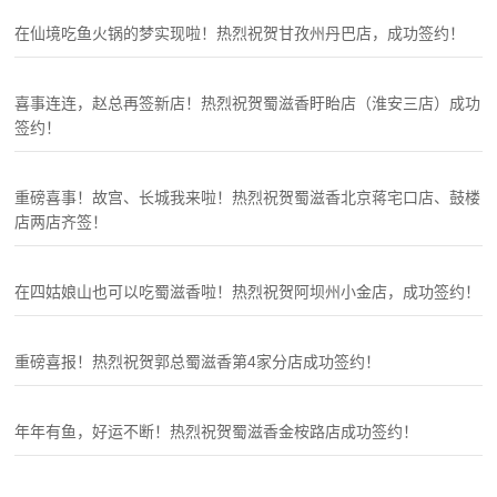
在仙境吃鱼火锅的梦实现啦！热烈祝贺甘孜州丹巴店，成功签约！
喜事连连，赵总再签新店！热烈祝贺蜀滋香盱眙店（淮安三店）成功
签约！
重磅喜事！故宫、长城我来啦！热烈祝贺蜀滋香北京蒋宅口店、鼓楼
店两店齐签！
在四姑娘山也可以吃蜀滋香啦！热烈祝贺阿坝州小金店，成功签约！
重磅喜报！热烈祝贺郭总蜀滋香第4家分店成功签约！
年年有鱼，好运不断！热烈祝贺蜀滋香金桉路店成功签约！