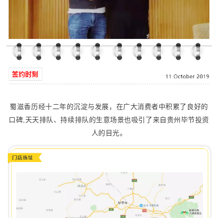
蜀滋香历经十二年的沉淀与发展，在广大消费者中积累了良好的
口碑,天天排队、持续排队的生意场景也吸引了来自贵州毕节投资
人的目光。