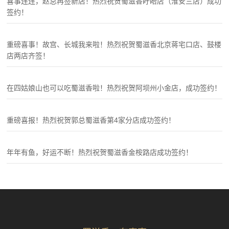
喜事连连，赵总再签新店！热烈祝贺蜀滋香盱眙店（淮安三店）成功
签约！
重磅喜事！故宫、长城我来啦！热烈祝贺蜀滋香北京蒋宅口店、鼓楼
店两店齐签！
在四姑娘山也可以吃蜀滋香啦！热烈祝贺阿坝州小金店，成功签约！
重磅喜报！热烈祝贺郭总蜀滋香第4家分店成功签约！
年年有鱼，好运不断！热烈祝贺蜀滋香金桉路店成功签约！