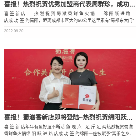
喜报！热烈祝贺优秀加盟商代表周群珍，成功签约第7家加盟店！
喜 签 新 店——热 烈 祝 贺 蜀 滋 香 鲜 鱼 火 锅——绵 阳 跃 进 路
店成 功 签 约简阳，距离成都市区大约50公里这里素有“蜀都东大门”
的美誉有着2000多年的悠久历史因此人文历史景点众多有张飞营、
2022.09.20
阿斗读书台等人文历史景点也有丹景山、三岔湖、五凤山等自···
喜报！蜀滋香新店即将登陆~热烈祝贺绵阳跃进路店，成功签约！
喜 签 新 店年年有鱼好运不断活 鱼 现 点 足 斤 足 两热烈祝贺蜀滋
香鲜鱼火锅绵 阳 跃 进 路 店成 功 签 约绵阳一座被赋予“富乐之乡、