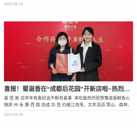
西部硅谷”美誉的地方这里有越王楼、窦圌山李白故里、王朗自然保
2022.08.19
护区……不管是人文景观还是自然景观都非常丰···
喜报！蜀滋香在“成都后花园”开新店啦~热烈祝贺崇州永康西路店，成功签约！
喜 签 新 店年年有鱼好运不断有喜事 来吃鱼热烈祝贺蜀滋香鲜鱼火
锅崇 州 永 康 西 路 店成 功 签 约岷江浩荡，文井滔滔 雪山、森林、
湿地、古镇、林盘自然的造化，历史的积淀孕育出蜀中之蜀、蜀门重
2022.04.26
镇这，就是崇州这里，是不出远门也能玩得尽兴的地···