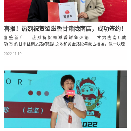
喜报！热烈祝贺蜀滋香甘肃陇南店，成功签约！
喜 签 新 店——热 烈 祝 贺 蜀 滋 香 鲜 鱼 火 锅——甘 肃 陇 南 店成
功 签 约甘肃丝绸之路的锁匙之地和黄金路段与蒙古接壤，像一块瑰
丽的宝玉这里历史悠久，地域辽阔，风景秀美从人文历史到自然景
2022.11.10
观，都可以在甘肃找到甘肃一直藏着一块宝藏之地——它就是···