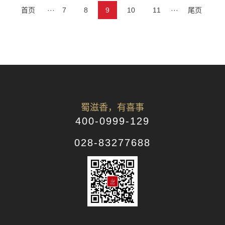
首页
···
7
8
9
10
11
···
尾页
蜀滋香，有喜事
400-0999-129
028-83277688