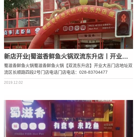
新店开业|蜀滋香鲜鱼火锅双流东升店丨开业大吉，好礼多多！
蜀滋香鲜鱼火锅蜀滋香鲜鱼火锅【双流东升店】开业大吉门店地址双
流区长顺路四段2号门店电话门店电话：028-83704477
2019.12.02